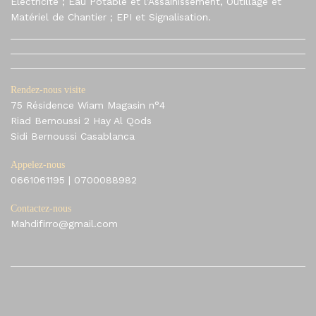
Electricité ; Eau Potable et l’Assainissement, Outillage et
Matériel de Chantier ; EPI et Signalisation.
Rendez-nous visite
75 Résidence Wiam Magasin n°4
Riad Bernoussi 2 Hay Al Qods
Sidi Bernoussi Casablanca
Appelez-nous
0661061195
|
0700088982
Contactez-nous
Mahdifirro@gmail.com