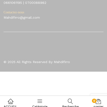
0661061195
|
0700088982
Contactez-nous
Mahdifirro@gmail.com
© 2025 All Rights Reserved By Mahdifirro
0
ACCUEIL
Catégorie
Recherche
panier