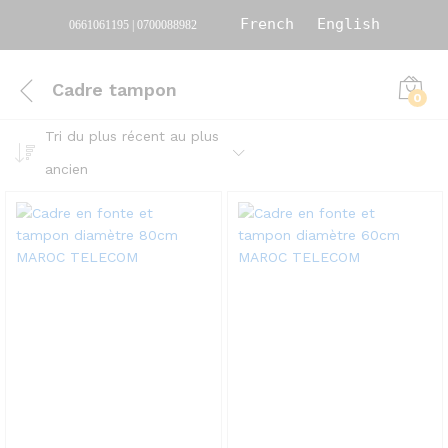
French
English
0661061195 | 0700088982
Cadre tampon
0
Tri du plus récent au plus
ancien