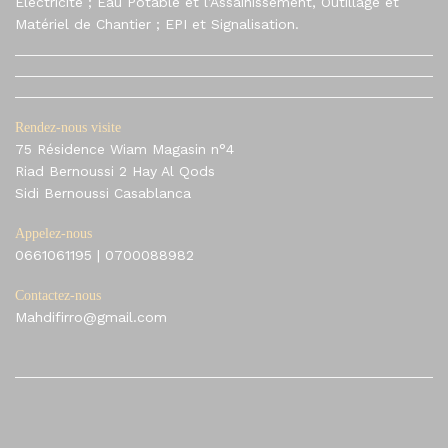
Electricité ; Eau Potable et l’Assainissement, Outillage et
Matériel de Chantier ; EPI et Signalisation.
Rendez-nous visite
75 Résidence Wiam Magasin n°4
Riad Bernoussi 2 Hay Al Qods
Sidi Bernoussi Casablanca
Appelez-nous
0661061195
|
0700088982
Contactez-nous
Mahdifirro@gmail.com