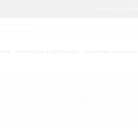
0661061195 | 07000
ICITÉ
INFORMATIQUE & ELECTRONIQUE
EAU POTABLE & ASSAINISS
Accueil
»
Telecom
»
Réseau FTTH
»
Outillage
»
Cliveuse optique