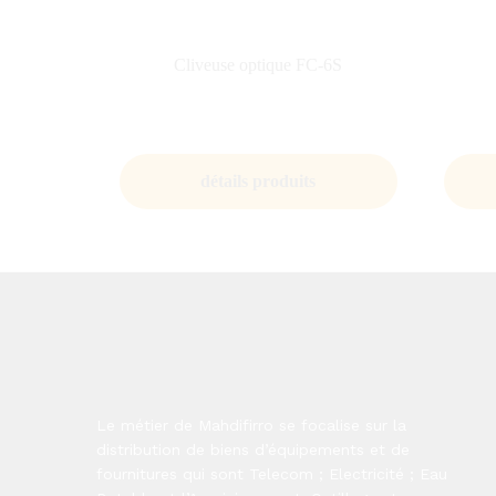
Cliveuse optique FC-6S
détails produits
Le métier de Mahdifirro se focalise sur la
distribution de biens d’équipements et de
fournitures qui sont Telecom ; Electricité ; Eau