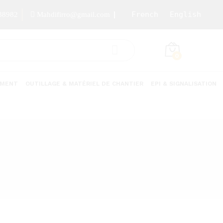
French
English
88982
Mahdifirro@gmail.com
0
EMENT
OUTILLAGE & MATÉRIEL DE CHANTIER
EPI & SIGNALISATION