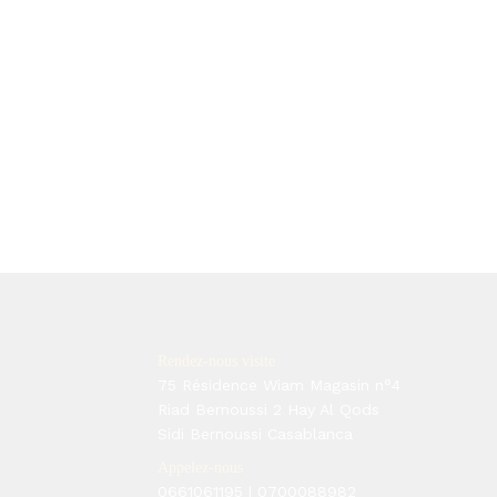
Rendez-nous visite
75 Résidence Wiam Magasin n°4
Riad Bernoussi 2 Hay Al Qods
Sidi Bernoussi Casablanca
Appelez-nous
0661061195
|
0700088982