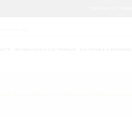
0661061195 | 07000
ICITÉ
INFORMATIQUE & ELECTRONIQUE
EAU POTABLE & ASSAINISS
cueil
»
Telecom
»
Réseau FTTH
»
Raccordement
»
Boite de distribut