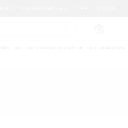
French
English
88982
Mahdifirro@gmail.com
0
EMENT
OUTILLAGE & MATÉRIEL DE CHANTIER
EPI & SIGNALISATION
ion