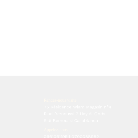
Rendez-nous visite
75 Résidence Wiam Magasin n°4
Riad Bernoussi 2 Hay Al Qods
Sidi Bernoussi Casablanca
Appelez-nous
0661061195
|
0700088982