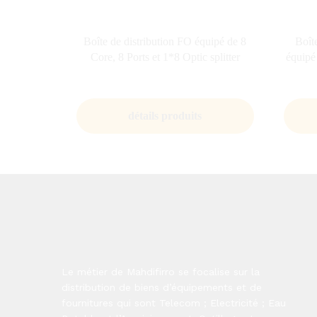
Boîte de distribution FO équipé de 8
Boît
Core, 8 Ports et 1*8 Optic splitter
équipé
détails produits
Le métier de Mahdifirro se focalise sur la
distribution de biens d’équipements et de
fournitures qui sont Telecom ; Electricité ; Eau