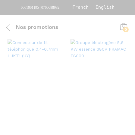
French
English
0661061195 | 0700088982
Nos promotions
0