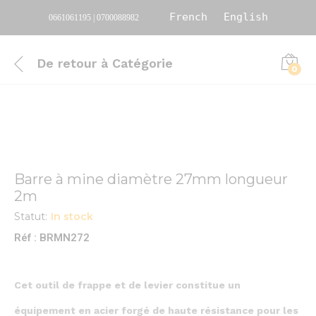
French
English
0661061195 | 0700088982
De retour à
Catégorie
0
Barre à mine diamètre 27mm longueur
2m
Statut:
In stock
Réf : BRMN272
Cet outil de frappe et de levier constitue un
équipement en acier forgé de haute résistance pour les