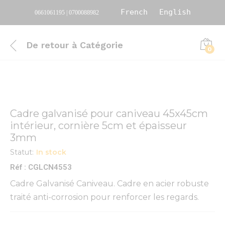
French
English
0661061195 | 0700088982
De retour à
Catégorie
0
Cadre galvanisé pour caniveau 45x45cm
intérieur, cornière 5cm et épaisseur
3mm
Statut:
In stock
Réf : CGLCN4553
Cadre Galvanisé Caniveau. Cadre en acier robuste
traité anti-corrosion pour renforcer les regards.