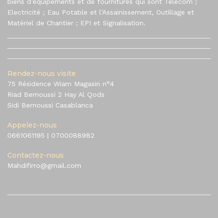
biens d’équipements et de fournitures qui sont Telecom ;
Electricité ; Eau Potable et l’Assainissement, Outillage et
Matériel de Chantier ; EPI et Signalisation.
Rendez-nous visite
75 Résidence Wiam Magasin n°4
Riad Bernoussi 2 Hay Al Qods
Sidi Bernoussi Casablanca
Appelez-nous
0661061195
|
0700088982
Contactez-nous
Mahdifirro@gmail.com