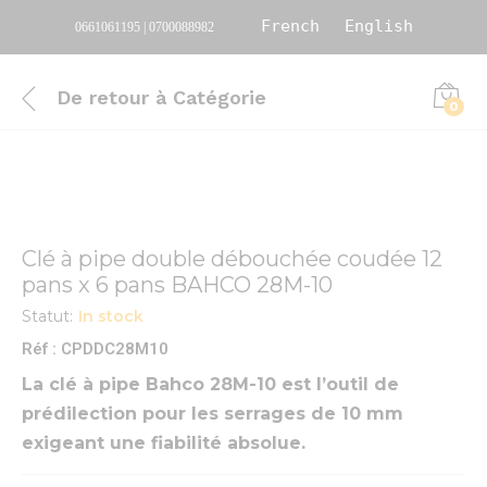
French
English
0661061195 | 0700088982
De retour à
Catégorie
0
Clé à pipe double débouchée coudée 12
pans x 6 pans BAHCO 28M-10
Statut:
In stock
Réf : CPDDC28M10
La clé à pipe Bahco 28M-10 est l’outil de
prédilection pour les serrages de 10 mm
exigeant une fiabilité absolue.