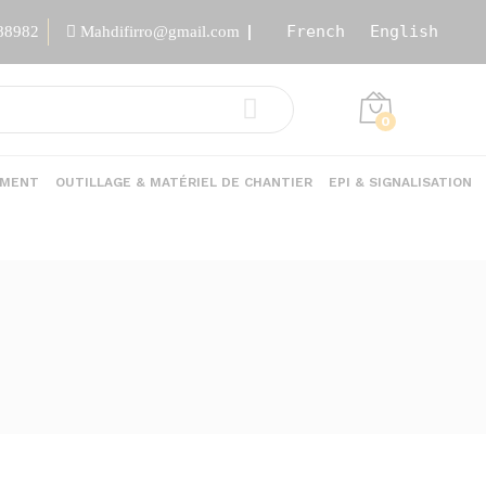
French
English
88982
Mahdifirro@gmail.com
0
EMENT
OUTILLAGE & MATÉRIEL DE CHANTIER
EPI & SIGNALISATION