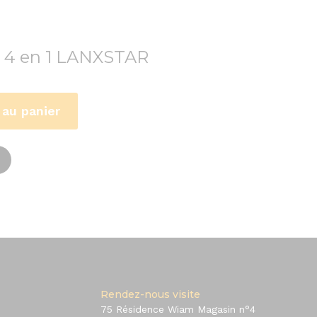
n 4 en 1 LANXSTAR
 au panier
Rendez-nous visite
75 Résidence Wiam Magasin n°4