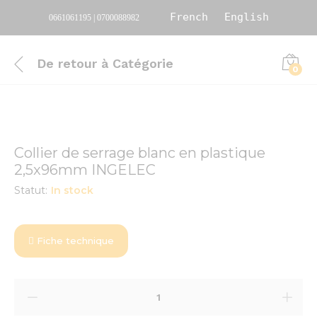
French
English
0661061195 | 0700088982
De retour à
Catégorie
0
Collier de serrage blanc en plastique
2,5x96mm INGELEC
Statut:
In stock
Fiche technique