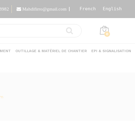
French
English
88982
Mahdifirro@gmail.com
0
EMENT
OUTILLAGE & MATÉRIEL DE CHANTIER
EPI & SIGNALISATION
mm