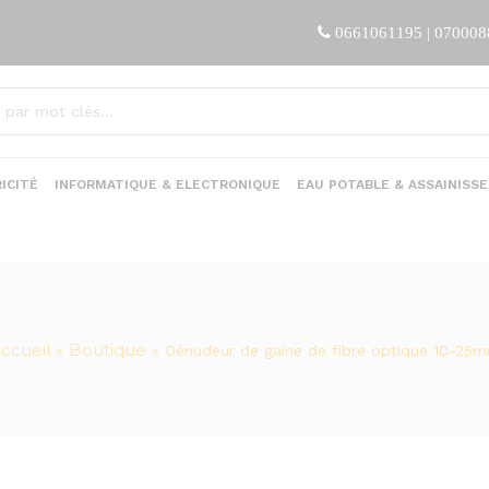
0661061195 | 07000
ICITÉ
INFORMATIQUE & ELECTRONIQUE
EAU POTABLE & ASSAINISS
ccueil
Boutique
»
»
Dénudeur de gaine de fibre optique 10-25