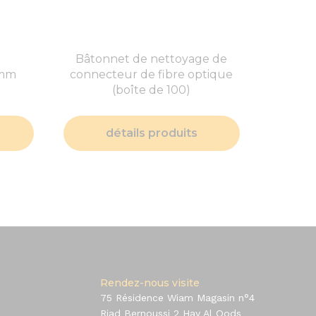
Bâtonnet de nettoyage de
7mm
connecteur de fibre optique
(boîte de 100)
détails produits
Rendez-nous visite
75 Résidence Wiam Magasin n°4
Riad Bernoussi 2 Hay Al Qods