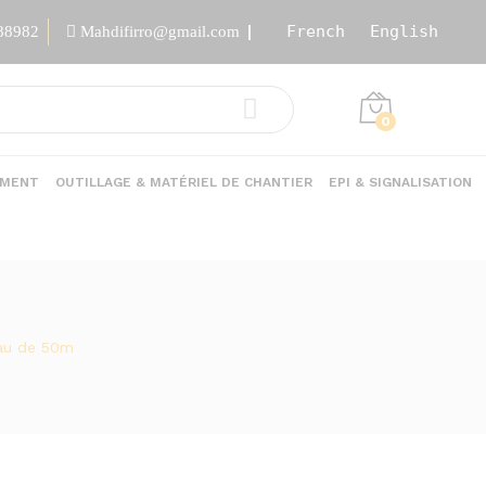
French
English
88982
Mahdifirro@gmail.com
0
EMENT
OUTILLAGE & MATÉRIEL DE CHANTIER
EPI & SIGNALISATION
eau de 50m