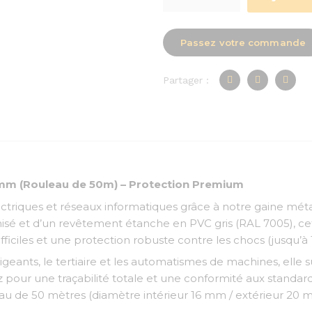
Passez votre commande
Partager :
6mm (Rouleau de 50m) – Protection Premium
ectriques et réseaux informatiques grâce à notre gaine mét
sé et d’un revêtement étanche en PVC gris (RAL 7005), cette
fficiles et une protection robuste contre les chocs (jusqu’à 1
igeants, le tertiaire et les automatismes de machines, ell
pour une traçabilité totale et une conformité aux standard
u de 50 mètres (diamètre intérieur 16 mm / extérieur 20 