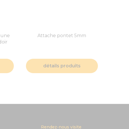
jaune
Attache pontet 5mm
oir
détails produits
Rendez-nous visite