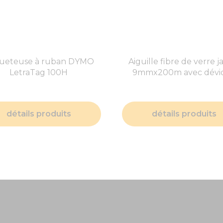
queteuse à ruban DYMO
Aiguille fibre de verre 
LetraTag 100H
9mmx200m avec dévid
détails produits
détails produits