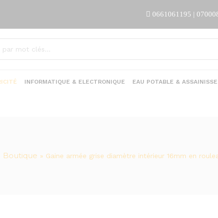
0661061195 | 07000
ICITÉ
INFORMATIQUE & ELECTRONIQUE
EAU POTABLE & ASSAINISS
Boutique
»
»
Gaine armée grise diamètre intérieur 16mm en roul