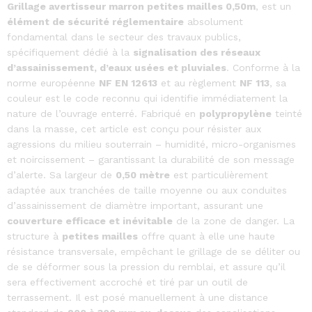
Grillage avertisseur marron petites mailles 0,50m
, est un
élément de sécurité réglementaire
absolument
fondamental dans le secteur des travaux publics,
spécifiquement dédié à la
signalisation des réseaux
d’assainissement, d’eaux usées et pluviales
. Conforme à la
norme européenne
NF EN 12613
et au règlement
NF 113
, sa
couleur est le code reconnu qui identifie immédiatement la
nature de l’ouvrage enterré. Fabriqué en
polypropylène
teinté
dans la masse, cet article est conçu pour résister aux
agressions du milieu souterrain – humidité, micro-organismes
et noircissement – garantissant la durabilité de son message
d’alerte. Sa largeur de
0,50 mètre
est particulièrement
adaptée aux tranchées de taille moyenne ou aux conduites
d’assainissement de diamètre important, assurant une
couverture efficace et inévitable
de la zone de danger. La
structure à
petites mailles
offre quant à elle une haute
résistance transversale, empêchant le grillage de se déliter ou
de se déformer sous la pression du remblai, et assure qu’il
sera effectivement accroché et tiré par un outil de
terrassement. Il est posé manuellement à une distance