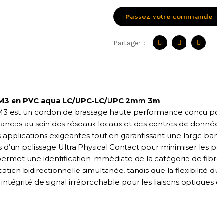
Passez votre commande
Partager :
 OM3 en PVC aqua LC/UPC-LC/UPC 2mm 3m
M3 est un cordon de brassage haute performance conçu pou
ances au sein des réseaux locaux et des centres de données
 applications exigeantes tout en garantissant une large ba
’un polissage Ultra Physical Contact pour minimiser les per
rmet une identification immédiate de la catégorie de fibre
on bidirectionnelle simultanée, tandis que la flexibilité d
ntégrité de signal irréprochable pour les liaisons optiques c