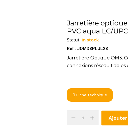
Jarretière optiq
PVC aqua LC/UP
Statut:
In stock
Réf : JOMD3PLUL23
Jarretière Optique OM3. C
connexions réseau fiables e
Fiche technique
Ajouter