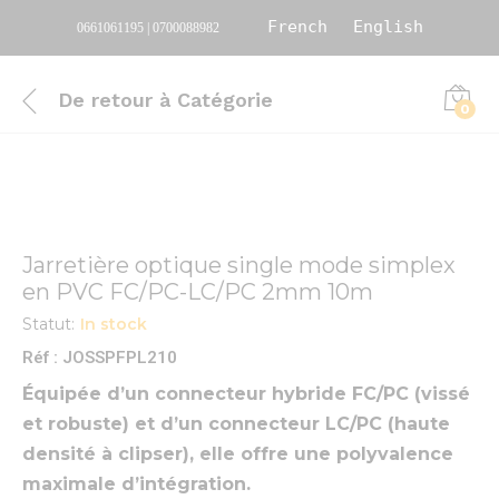
French
English
0661061195 | 0700088982
De retour à
Catégorie
0
Jarretière optique single mode simplex
en PVC FC/PC-LC/PC 2mm 10m
Statut:
In stock
Réf : JOSSPFPL210
Équipée d’un connecteur hybride FC/PC (vissé
et robuste) et d’un connecteur LC/PC (haute
densité à clipser), elle offre une polyvalence
maximale d’intégration.