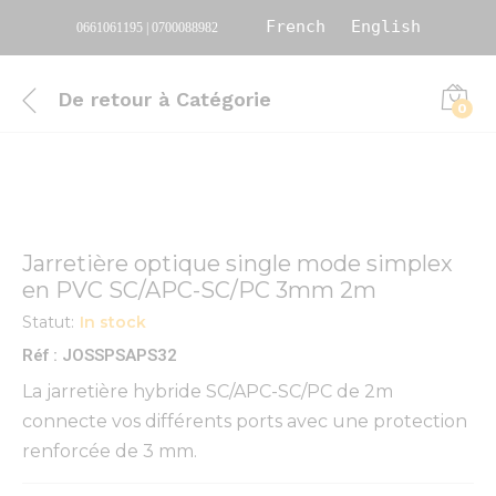
French
English
0661061195 | 0700088982
De retour à
Catégorie
0
Jarretière optique single mode simplex
en PVC SC/APC-SC/PC 3mm 2m
Statut:
In stock
Réf : JOSSPSAPS32
La jarretière hybride SC/APC-SC/PC de 2m
connecte vos différents ports avec une protection
renforcée de 3 mm.