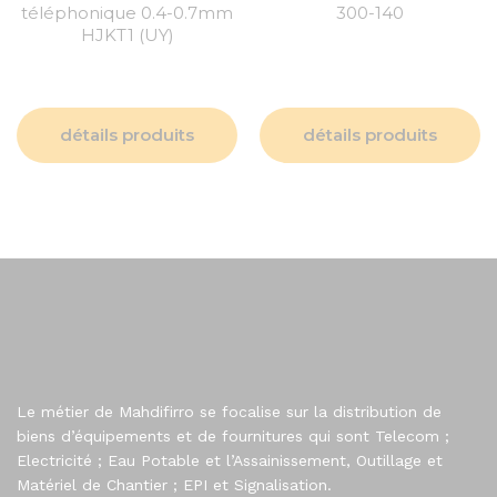
téléphonique 0.4-0.7mm
300-140
HJKT1 (UY)
détails produits
détails produits
Le métier de Mahdifirro se focalise sur la distribution de
biens d’équipements et de fournitures qui sont Telecom ;
Electricité ; Eau Potable et l’Assainissement, Outillage et
Matériel de Chantier ; EPI et Signalisation.