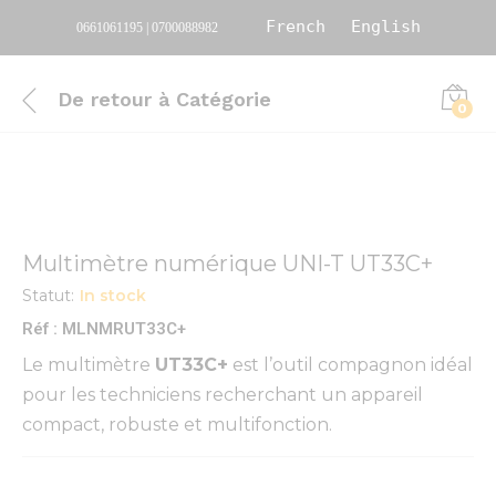
French
English
0661061195 | 0700088982
De retour à
Catégorie
0
Multimètre numérique UNI-T UT33C+
Statut:
In stock
Réf : MLNMRUT33C+
Le multimètre
UT33C+
est l’outil compagnon idéal
pour les techniciens recherchant un appareil
compact, robuste et multifonction.