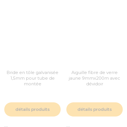
Bride en tôle galvanisée
Aiguille fibre de verre
1,5mm pour tube de
jaune 9mmx200m avec
montée
dévidoir
détails produits
détails produits