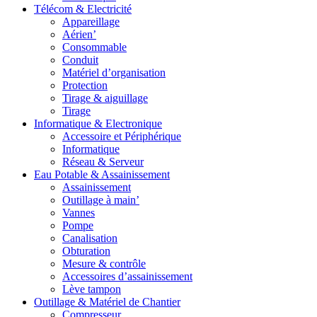
Télécom & Electricité
Appareillage
Aérien’
Consommable
Conduit
Matériel d’organisation
Protection
Tirage & aiguillage
Tirage
Informatique & Electronique
Accessoire et Périphérique
Informatique
Réseau & Serveur
Eau Potable & Assainissement
Assainissement
Outillage à main’
Vannes
Pompe
Canalisation
Obturation
Mesure & contrôle
Accessoires d’assainissement
Lève tampon
Outillage & Matériel de Chantier
Compresseur