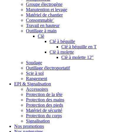
Groupe électrogène
Manutention et levage
Matériel de chantier
Consommable¨
Travail en hauteur
Outillage à main
Clè
Clé à béquille
Clé à béquille en T
Clè à molette
Clè à molette 12″
Soudage
Outillage électroportatif
Scie à sol
Rangement
EPI & Signalisation
Accessoires
Protection de la tête
Protection des mains
Protection des pieds
Matériel de sécurité
Protection du corps
Signalisation
Nos promotions
Nos partenaires