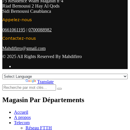
75 Résidence Wiam Magasin n°4
Riad Bernoussi 2 Hay Al Qods
Sidi Bernoussi Casablanca
Appelez-nous
0661061195
|
0700088982
Contactez-nous
Mahdifirro@gmail.com
© 2025 All Rights Reserved By Mahdifirro
Powered by
Translate
Magasin Par Départements
Accueil
A propos
Telecom
Réseau FTTH