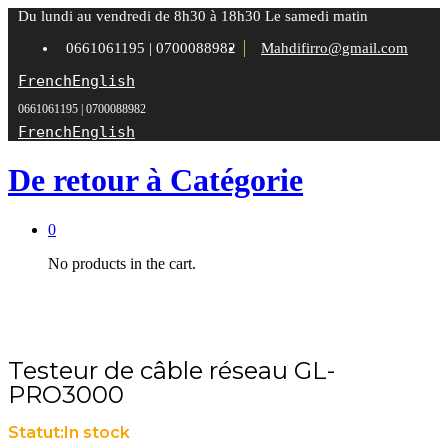
Du lundi au vendredi de 8h30 à 18h30 Le samedi matin
0661061195 | 0700088982
Mahdifirro@gmail.com
French
English
0661061195 | 0700088982
French
English
De retour à
Catégorie
0
No products in the cart.
Testeur de câble réseau GL-
PRO3000
Statut:
In stock