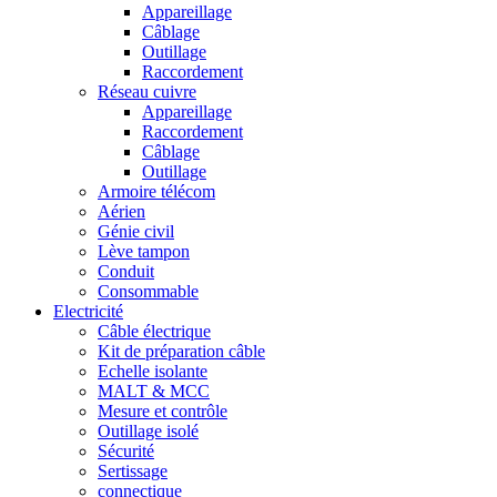
Appareillage
Câblage
Outillage
Raccordement
Réseau cuivre
Appareillage
Raccordement
Câblage
Outillage
Armoire télécom
Aérien
Génie civil
Lève tampon
Conduit
Consommable
Electricité
Câble électrique
Kit de préparation câble
Echelle isolante
MALT & MCC
Mesure et contrôle
Outillage isolé
Sécurité
Sertissage
connectique