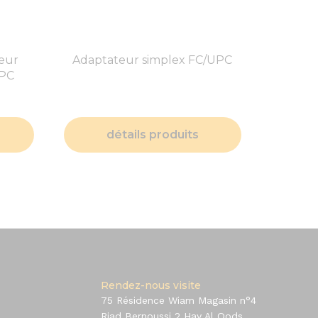
eur
Adaptateur simplex FC/UPC
UPC
détails produits
Rendez-nous visite
75 Résidence Wiam Magasin n°4
Riad Bernoussi 2 Hay Al Qods