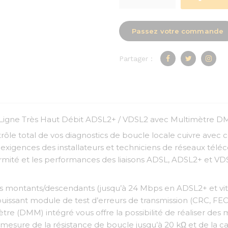
Passez votre commande
Partager :
 Ligne Très Haut Débit ADSL2+ / VDSL2 avec Multimètre 
rôle total de vos diagnostics de boucle locale cuivre avec 
igences des installateurs et techniciens de réseaux télé
ité et les performances des liaisons ADSL, ADSL2+ et VDSL2 
ts montants/descendants (jusqu’à 24 Mbps en ADSL2+ et vi
n puissant module de test d’erreurs de transmission (CRC, FE
e (DMM) intégré vous offre la possibilité de réaliser des m
esure de la résistance de boucle jusqu’à 20 kΩ et de la cap