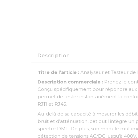
Description
Titre de l’article :
Analyseur et Testeur de
Description commerciale :
Prenez le cont
Conçu spécifiquement pour répondre aux ex
permet de tester instantanément la conform
RJ11 et RJ45.
Au-delà de sa capacité à mesurer les débi
bruit et d’atténuation, cet outil intègre u
spectre DMT. De plus, son module multimètr
détection de tensions AC/DC jusqu’à 400V, m