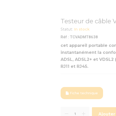
Testeur de câble
Statut:
In stock
Réf : TCVADMT8638
cet appareil portable c
instantanément la confo
ADSL, ADSL2+ et VDSL2 (j
RJ11 et RJ45.
Fiche technique
Ajouter