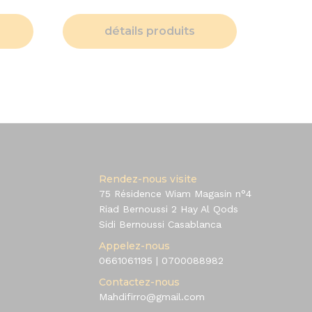
détails produits
Rendez-nous visite
75 Résidence Wiam Magasin n°4
Riad Bernoussi 2 Hay Al Qods
Sidi Bernoussi Casablanca
Appelez-nous
0661061195
|
0700088982
Contactez-nous
Mahdifirro@gmail.com