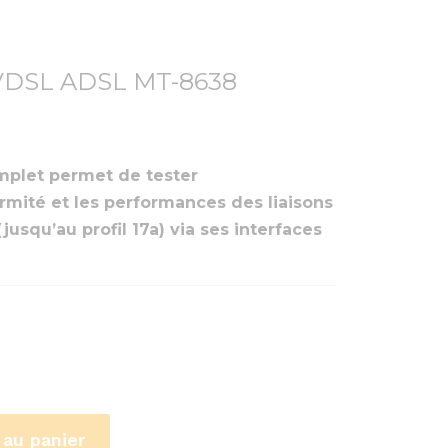
 VDSL ADSL MT-8638
omplet permet de tester
rmité et les performances des liaisons
usqu’au profil 17a) via ses interfaces
 au panier