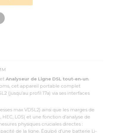
DMM
cet
Analyseur de Ligne DSL tout-en-un
.
coms, cet appareil portable complet
(jusqu’au profil 17a) via ses interfaces
tesses max VDSL2) ainsi que les marges de
C, HEC, LOS) et une fonction d’analyse de
esures physiques cruciales directes :
acité de la ligne. Équipé d’une batterie Li-