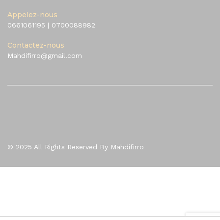
Appelez-nous
0661061195
|
0700088982
Contactez-nous
Mahdifirro@gmail.com
© 2025 All Rights Reserved By Mahdifirro