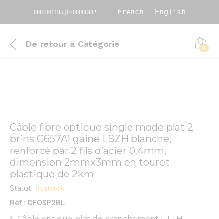
French
English
0661061195 | 0700088982
De retour à
Catégorie
0
Câble fibre optique single mode plat 2
brins G657A1 gaine LSZH blanche,
renforcé par 2 fils d’acier 0.4mm,
dimension 2mmx3mm en touret
plastique de 2km
Statut:
In stock
Réf : CFOSP2BL
Câble optique plat de branchement FTTH