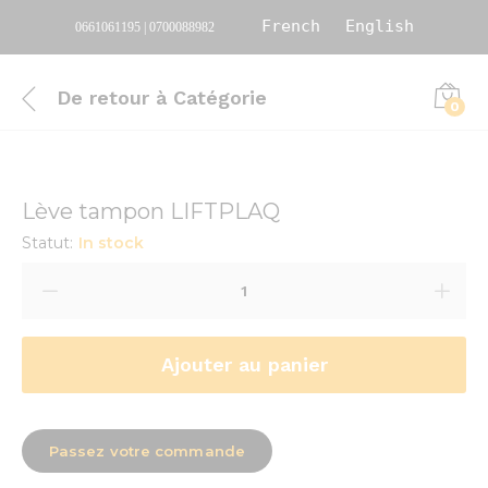
French
English
0661061195 | 0700088982
De retour à
Catégorie
0
Lève tampon LIFTPLAQ
Statut:
In stock
Ajouter au panier
Passez votre commande