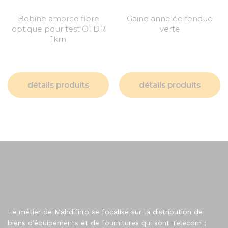
Bobine amorce fibre
Gaine annelée fendue
optique pour test OTDR
verte
1km
détails produits
détails produits
Le métier de Mahdifirro se focalise sur la distribution de
biens d’équipements et de fournitures qui sont Telecom ;