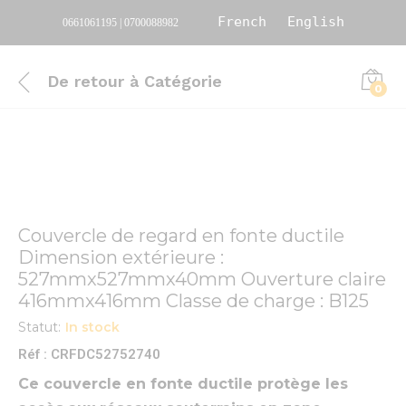
French
English
0661061195 | 0700088982
De retour à
Catégorie
0
Couvercle de regard en fonte ductile
Dimension extérieure :
527mmx527mmx40mm Ouverture claire
416mmx416mm Classe de charge : B125
Statut:
In stock
Réf : CRFDC52752740
Ce couvercle en fonte ductile protège les