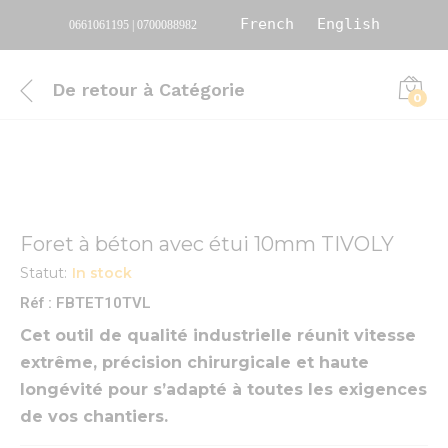
French
English
0661061195 | 0700088982
De retour à
Catégorie
0
Foret à béton avec étui 10mm TIVOLY
Statut:
In stock
Réf : FBTET10TVL
Cet outil de qualité industrielle réunit vitesse
extrême, précision chirurgicale et haute
longévité pour s’adapté à toutes les exigences
de vos chantiers.