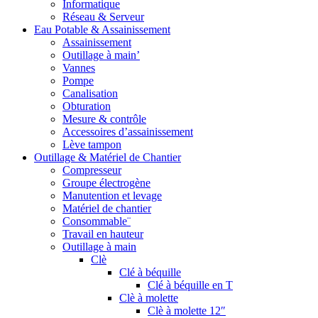
Informatique
Réseau & Serveur
Eau Potable & Assainissement
Assainissement
Outillage à main’
Vannes
Pompe
Canalisation
Obturation
Mesure & contrôle
Accessoires d’assainissement
Lève tampon
Outillage & Matériel de Chantier
Compresseur
Groupe électrogène
Manutention et levage
Matériel de chantier
Consommable¨
Travail en hauteur
Outillage à main
Clè
Clé à béquille
Clé à béquille en T
Clè à molette
Clè à molette 12″