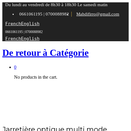
Du lundi au vendredi de 8h30 à 18h30 Le samedi matin
0661061195 | 0700088982
Mahdifirro@gmail.com
French
English
0661061195 | 0700088982
French
English
De retour à
Catégorie
0
No products in the cart.
Jarretière optique multi mode